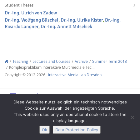
Student Theses
Dr.-Ing. Ulrich von Zadow
Dr.-Ing. Wolfgang Büschel
,
Dr.-Ing. Ulrike Kister
,
Dr.-Ing.
Ricardo Langner
,
Dr.-Ing. Annett Mitschick
Interactive Media
Teaching
Lectures and Courses
Archive
Summer Term 2013
Komplexpraktikum Interaktive Multimediale Tec …
Facebook
Youtube
RSS
Copyright © 2012-2026
Interactive Media Lab Dresden
Diese Webseite nutzt lediglich ein technisch notwendiges
Cookie zur Auswahl der angezeigten Sprache.
This website uses only an operational cookie to store the
display language.
Legal Notice
Privacy
Accessibility
Ok
Data Protection Policy