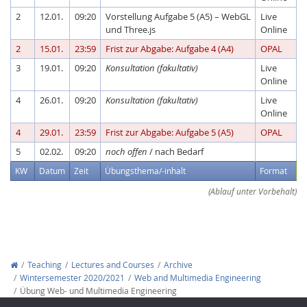
2
12.01.
09:20
Vorstellung Aufgabe 5 (A5) – WebGL
Live
und Three.js
Online
2
15.01.
23:59
Frist zur Abgabe: Aufgabe 4 (A4)
OPAL
3
19.01.
09:20
Konsultation (fakultativ)
Live
Online
4
26.01.
09:20
Konsultation (fakultativ)
Live
Online
4
29.01.
23:59
Frist zur Abgabe: Aufgabe 5 (A5)
OPAL
5
02.02.
09:20
noch offen
/ nach Bedarf
KW
Datum
Zeit
Übungsthema/-inhalt
Format
(Ablauf unter Vorbehalt)
Teaching
Lectures and Courses
Archive
Wintersemester 2020/2021
Web and Multimedia Engineering
Übung Web- und Multimedia Engineering