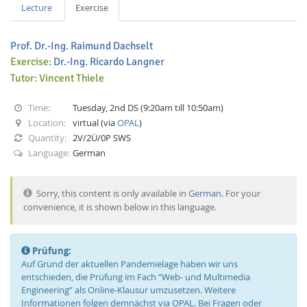
Lecture
Exercise
Prof. Dr.-Ing. Raimund Dachselt
Exercise:
Dr.-Ing. Ricardo Langner
Tutor: Vincent Thiele
Interactive Media
Time:
Tuesday, 2nd DS (9:20am till 10:50am)
Location:
virtual (via
OPAL
)
Quantity:
2V/2Ü/0P SWS
Facebook
Youtube
RSS
Language:
German
Sorry, this content is only available in
German
. For your
convenience, it is shown below in this language.
Prüfung:
Auf Grund der aktuellen Pandemielage haben wir uns
entschieden, die Prüfung im Fach “Web- und Multimedia
Engineering” als Online-Klausur umzusetzen. Weitere
Informationen folgen demnächst via OPAL. Bei Fragen oder