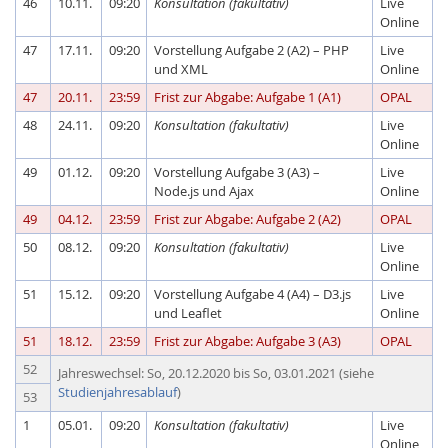
46
10.11.
09:20
Konsultation (fakultativ)
Live
Online
47
17.11.
09:20
Vorstellung Aufgabe 2 (A2) – PHP
Live
und XML
Online
47
20.11.
23:59
Frist zur Abgabe: Aufgabe 1 (A1)
OPAL
48
24.11.
09:20
Konsultation (fakultativ)
Live
Online
49
01.12.
09:20
Vorstellung Aufgabe 3 (A3) –
Live
Feeds
Node.js und Ajax
Online
49
04.12.
23:59
Frist zur Abgabe: Aufgabe 2 (A2)
OPAL
50
08.12.
09:20
Konsultation (fakultativ)
Live
Online
51
15.12.
09:20
Vorstellung Aufgabe 4 (A4) – D3.js
Live
und Leaflet
Online
51
18.12.
23:59
Frist zur Abgabe: Aufgabe 3 (A3)
OPAL
52
Jahreswechsel: So, 20.12.2020 bis So, 03.01.2021 (siehe
Studienjahresablauf
)
53
1
05.01.
09:20
Konsultation (fakultativ)
Live
Online