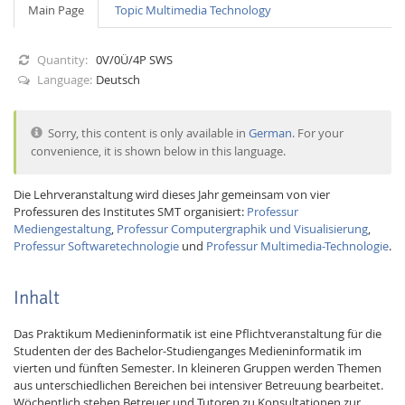
Main Page
Topic Multimedia Technology
Quantity:
0V/0Ü/4P SWS
Language:
Deutsch
Sorry, this content is only available in
German
. For your
Interactive Media
convenience, it is shown below in this language.
Die Lehrveranstaltung wird dieses Jahr gemeinsam von vier
Facebook
Youtube
RSS
Professuren des Institutes SMT organisiert:
Professur
Mediengestaltung
,
Professur Computergraphik und Visualisierung
,
Professur Softwaretechnologie
und
Professur Multimedia-Technologie
.
Inhalt
Das Praktikum Medieninformatik ist eine Pflichtveranstaltung für die
Studenten der des Bachelor-Studienganges Medieninformatik im
vierten und fünften Semester. In kleineren Gruppen werden Themen
aus unterschiedlichen Bereichen bei intensiver Betreuung bearbeitet.
Wöchentlich stehen Betreuer und Tutoren zu Konsultationen zur