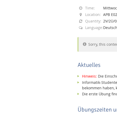
Time:
Mittwoch
Location:
APB E02
Quantity:
2V/2Ü/
Language:
Deutsch
Interactive Media Lab
Sorry, this conte
Aktuelles
Hinweis:
Die Einsch
Informatik-Studente
bekommen haben, kö
Die erste Übung fi
Übungszeiten un