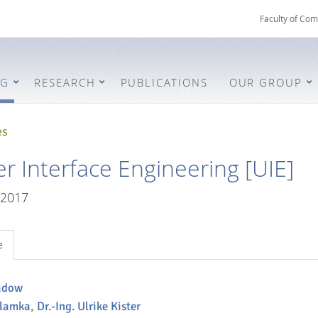
Faculty of Com
NG
RESEARCH
PUBLICATIONS
OUR GROUP
es
 Interface Engineering [UIE]
/2017
e
Zadow
Klamka
,
Dr.-Ing. Ulrike Kister