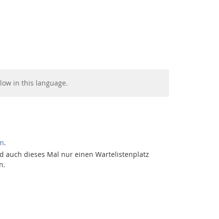
low in this language.
Facebook
Youtube
RSS
m
.
und auch dieses Mal nur einen Wartelistenplatz
n.