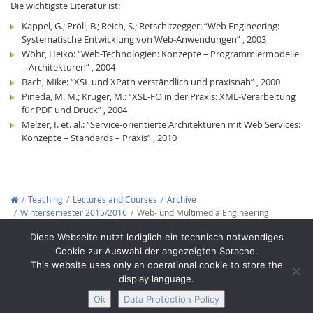
Die wichtigste Literatur ist:
Kappel, G.; Pröll, B.; Reich, S.; Retschitzegger: “Web Engineering:
Systematische Entwicklung von Web-Anwendungen” , 2003
Wöhr, Heiko: “Web-Technologien: Konzepte – Programmiermodelle
– Architekturen” , 2004
Bach, Mike: “XSL und XPath verständlich und praxisnah” , 2000
Pineda, M. M.; Krüger, M.: “XSL-FO in der Praxis: XML-Verarbeitung
für PDF und Druck” , 2004
Melzer, I. et. al.: “Service-orientierte Architekturen mit Web Services:
Konzepte – Standards – Praxis” , 2010
Teaching
Lectures and Courses
Archive
Wintersemester 2015/2016
Web- und Multimedia Engineering
Copyright © 2012-2026
Interactive Media Lab Dresden
Diese Webseite nutzt lediglich ein technisch notwendiges
Cookie zur Auswahl der angezeigten Sprache.
This website uses only an operational cookie to store the
display language.
Ok
Data Protection Policy