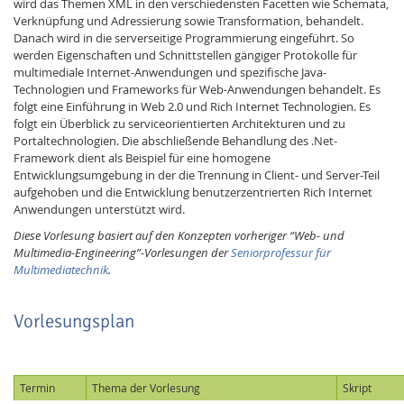
wird das Themen XML in den verschiedensten Facetten wie Schemata,
Verknüpfung und Adressierung sowie Transformation, behandelt.
Danach wird in die serverseitige Programmierung eingeführt. So
werden Eigenschaften und Schnittstellen gängiger Protokolle für
multimediale Internet-Anwendungen und spezifische Java-
Technologien und Frameworks für Web-Anwendungen behandelt. Es
folgt eine Einführung in Web 2.0 und Rich Internet Technologien. Es
folgt ein Überblick zu serviceorientierten Architekturen und zu
Portaltechnologien. Die abschließende Behandlung des .Net-
Framework dient als Beispiel für eine homogene
Entwicklungsumgebung in der die Trennung in Client- und Server-Teil
aufgehoben und die Entwicklung benutzerzentrierten Rich Internet
Anwendungen unterstützt wird.
Lab Dresden
Diese Vorlesung basiert auf den Konzepten vorheriger “Web- und
Multimedia-Engineering”-Vorlesungen der
Seniorprofessur für
Multimediatechnik
.
Vorlesungsplan
Termin
Thema der Vorlesung
Skript