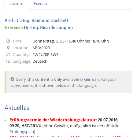
Lecture
Exercise
Prof. Dr.-Ing. Raimund Dachselt
Exercise:
Dr.-Ing. Ricardo Langner
Time:
Donnerstag, 6. DS (16.40 Uhr bis 18.10 Uhr)
Interactive Media
Location:
APB/E023
Quantity:
2V/2Ü/0P SWS
Language:
Deutsch
Facebook
Youtube
RSS
Sorry, this content is only available in
German
. For your
convenience, it is shown below in this language.
Aktuelles
Prüfungstermin der Wiederholungsklausur:
20.07.2016,
09:20, HSZ/101/U
(ohne Gewähr, maßgeblich ist der offizielle
Prüfungsplan
)