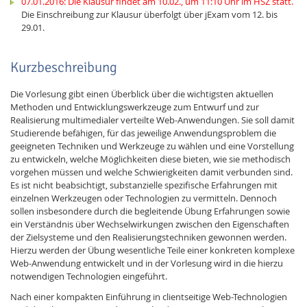
07.01.2016: Die Klausur findet am 10.02., um 11:10 Uhr im HSZ statt.
Die Einschreibung zur Klausur überfolgt über jExam vom 12. bis
29.01.
Kurzbeschreibung
Die Vorlesung gibt einen Überblick über die wichtigsten aktuellen
Methoden und Entwicklungswerkzeuge zum Entwurf und zur
Realisierung multimedialer verteilte Web-Anwendungen. Sie soll damit
Studierende befähigen, für das jeweilige Anwendungsproblem die
geeigneten Techniken und Werkzeuge zu wählen und eine Vorstellung
zu entwickeln, welche Möglichkeiten diese bieten, wie sie methodisch
vorgehen müssen und welche Schwierigkeiten damit verbunden sind.
Es ist nicht beabsichtigt, substanzielle spezifische Erfahrungen mit
einzelnen Werkzeugen oder Technologien zu vermitteln. Dennoch
sollen insbesondere durch die begleitende Übung Erfahrungen sowie
ein Verständnis über Wechselwirkungen zwischen den Eigenschaften
der Zielsysteme und den Realisierungstechniken gewonnen werden.
Hierzu werden der Übung wesentliche Teile einer konkreten komplexe
Web-Anwendung entwickelt und in der Vorlesung wird in die hierzu
notwendigen Technologien eingeführt.
Nach einer kompakten Einführung in clientseitige Web-Technologien