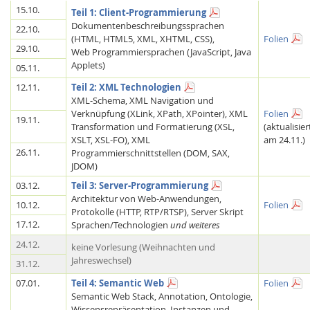
15.10.
Teil 1: Client-Programmierung
Dokumentenbeschreibungssprachen
22.10.
(HTML, HTML5, XML, XHTML, CSS),
Folien
29.10.
Web Programmiersprachen (JavaScript, Java
Applets)
05.11.
12.11.
Teil 2: XML Technologien
XML-Schema, XML Navigation und
Verknüpfung (XLink, XPath, XPointer), XML
Folien
Feeds
19.11.
Transformation und Formatierung (XSL,
(aktualisier
XSLT, XSL-FO), XML
am 24.11.)
26.11.
Programmierschnittstellen (DOM, SAX,
JDOM)
03.12.
Teil 3: Server-Programmierung
Architektur von Web-Anwendungen,
10.12.
Folien
Protokolle (HTTP, RTP/RTSP), Server Skript
17.12.
Sprachen/Technologien
und weiteres
24.12.
keine Vorlesung (Weihnachten und
Jahreswechsel)
31.12.
07.01.
Teil 4: Semantic Web
Folien
Semantic Web Stack, Annotation, Ontologie,
Wissensrepräsentation, Instanzen und