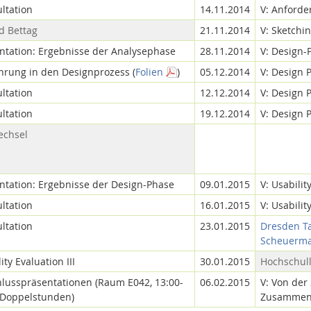
ltation
14.11.2014
V: Anforde
d Bettag
21.11.2014
V: Sketchin
entation: Ergebnisse der Analysephase
28.11.2014
V: Design-P
hrung in den Designprozess (
Folien
)
05.12.2014
V: Design 
ltation
12.12.2014
V: Design P
ltation
19.12.2014
V: Design P
echsel
ntation: Ergebnisse der Design-Phase
09.01.2015
V: Usability
ltation
16.01.2015
V: Usabilit
ltation
23.01.2015
Dresden Tal
Scheuerman
ity Evaluation III
30.01.2015
Hochschul
hlusspräsentationen (Raum E042, 13:00-
06.02.2015
V: Von der
2 Doppelstunden)
Zusammenf