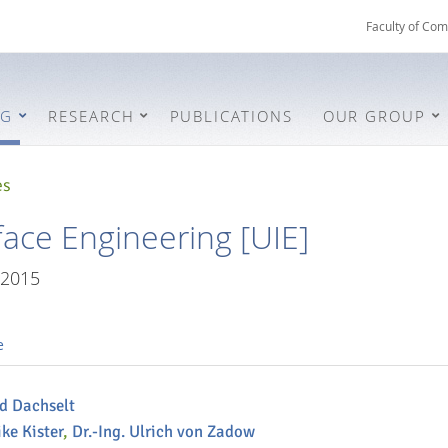
Faculty of Com
NG
RESEARCH
PUBLICATIONS
OUR GROUP
es
face Engineering [UIE]
/2015
e
nd Dachselt
ike Kister
,
Dr.-Ing. Ulrich von Zadow