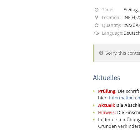
Time:
Freitag,
Location:
INF E02
Quantity:
2V/2Ü/
Language:
Deutsch
Interactive Media Lab
Sorry, this conte
Aktuelles
Prüfung:
Die schrif
hier:
Information o
Aktuell:
Die Abschl
Hinweis:
Die Einsch
In der ersten Übung
Gründen verhindert 