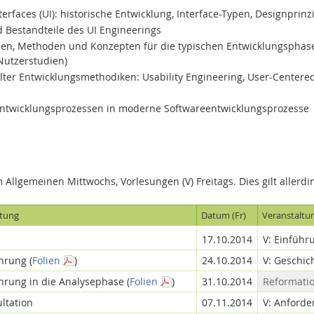
erfaces (UI): historische Entwicklung, Interface-Typen, Designprinz
Bestandteile des UI Engineerings
len, Methoden und Konzepten für die typischen Entwicklungsphase
(Nutzerstudien)
ter Entwicklungsmethodiken: Usability Engineering, User-Centere
-Entwicklungsprozessen in moderne Softwareentwicklungsprozesse
 Allgemeinen Mittwochs, Vorlesungen (V) Freitags. Dies gilt allerdi
ltung
Datum (Fr)
Veranstaltu
17.10.2014
V: Einführ
hrung (
Folien
)
24.10.2014
V: Geschic
hrung in die Analysephase (
Folien
)
31.10.2014
Reformati
ltation
07.11.2014
V: Anforde