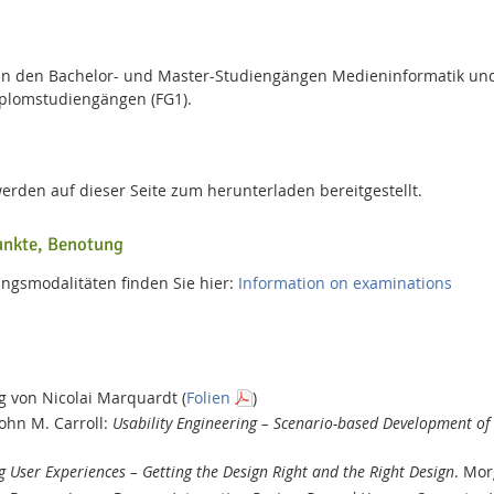
in den Bachelor- und Master-Studiengängen Medieninformatik und I
iplomstudiengängen (FG1).
erden auf dieser Seite zum herunterladen bereitgestellt.
unkte, Benotung
ngsmodalitäten finden Sie hier:
Information on examinations
ng von Nicolai Marquardt (
Folien
)
ohn M. Carroll:
Usability Engineering – Scenario-based Development o
.
g User Experiences – Getting the Design Right and the Right Design
. Mo