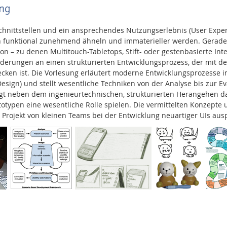
ng
chnittstellen und ein ansprechendes Nutzungserlebnis (User Experi
ch funktional zunehmend ähneln und immaterieller werden. Gerade 
n – zu denen Multitouch-Tabletops, Stift- oder gestenbasierte Inte
orderungen an einen strukturierten Entwicklungsprozess, der mit d
cken ist. Die Vorlesung erläutert moderne Entwicklungsprozesse i
esign) und stellt wesentliche Techniken von der Analyse bis zur E
iegt neben dem ingenieurtechnischen, strukturierten Herangehen d
totypen eine wesentliche Rolle spielen. Die vermittelten Konzept
Projekt von kleinen Teams bei der Entwicklung neuartiger UIs ausp