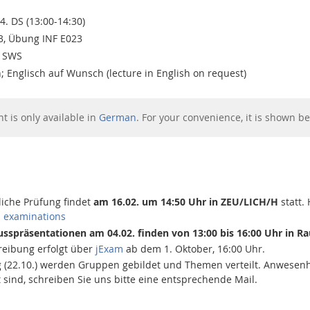
 4. DS (13:00-14:30)
3, Übung INF E023
0 SWS
; Englisch auf Wunsch (lecture in English on request)
nt is only available in
German
. For your convenience, it is shown be
tliche Prüfung findet
am 16.02. um 14:50 Uhr in ZEU/LICH/H
statt.
n examinations
usspräsentationen am 04.02. finden von 13:00 bis 16:00 Uhr in Ra
reibung erfolgt über
jExam
ab dem 1. Oktober, 16:00 Uhr.
 (22.10.) werden Gruppen gebildet und Themen verteilt. Anwesenhei
sind, schreiben Sie uns bitte eine entsprechende Mail.