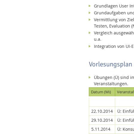
Grundlagen User Int
Grundaufgaben und 
Vermittlung von Zie
Media Lab
Testen, Evaluation 
Vergleich ausgewähl
u.a.
Integration von UI
Vorlesungsplan
Dresden
Übungen (Ü) sind im
Veranstaltungen.
Datum (Mi)
Veransta
22.10.2014
Ü: Einfü
29.10.2014
Ü: Einfü
5.11.2014
Ü: Konsu