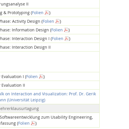
rungsanalyse II
g & Prototyping (
Folien
)
hase: Activity Design (
Folien
)
Phase: Information Design (
Folien
)
hase: Interaction Design I (
Folien
)
hase: Interaction Design II
 Evaluation I (
Folien
)
y Evaluation II
Feeds
k on Interaction and Visualization: Prof. Dr. Gerik
n (Universität Leipzig)
lehrerklausurtagung
 Softwareentwicklung zum Usability Engineering,
assung (
Folien
)