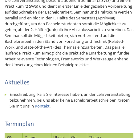
Die Lehrveranstaltung besteht aus einem Seminar (2 SWS) und einem
Praktikum (2 SWS) und dient in erster Linie der gezielten Vorbereitung
auf das Schreiben der Bachelorarbeit. Seminar und Praktikum werden
parallel und en bloc in der 1. Hälfte des Semesters (April/Mai)
durchgeführt, um den Bachelorstudenten somit die Möglichkeit zu
geben, ab der 2. Hälfte (Juni/Juli) ihre Abschlussarbeit zu schreiben. Das
Seminar soll die Möglichkeit bieten, sich vorbereitend auf die
Bachelorarbeit in den Stand von Forschung und Technik (Related-
Work und State-of-the-Art) des Themas einzuarbeiten. Das parallel
laufende Praktikum ermöglicht die praktische Einarbeitung in für die
Arbeit relevante Technologien, Frameworks und Werkzeuge anhand
der Umsetzung eines kleinen Beispielprojektes.
Aktuelles
Einschreibung: Falls Sie Interesse haben, an der Lehrveranstaltung
teilzunehmen, bei uns aber keine Bachelorarbeit schreiben, treten
Sie mit uns in
Kontakt
.
Terminplan
KW
Datum
Uhrzeit
Ort
Thema