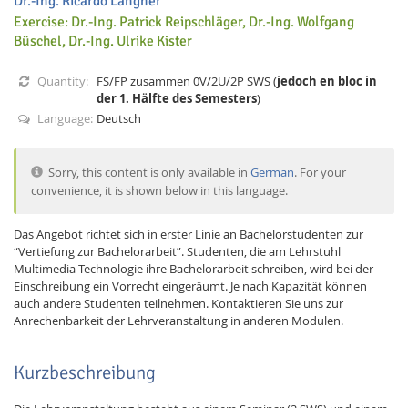
Dr.-Ing. Ricardo Langner
Exercise: Dr.-Ing. Patrick Reipschläger, Dr.-Ing. Wolfgang
Büschel, Dr.-Ing. Ulrike Kister
Quantity:
FS/FP zusammen 0V/2Ü/2P SWS (
jedoch en bloc in
der 1. Hälfte des Semesters
)
Language:
Deutsch
Interactive Media
Sorry, this content is only available in
German
. For your
convenience, it is shown below in this language.
Facebook
Youtube
RSS
Das Angebot richtet sich in erster Linie an Bachelorstudenten zur
“Vertiefung zur Bachelorarbeit”. Studenten, die am Lehrstuhl
Multimedia-Technologie ihre Bachelorarbeit schreiben, wird bei der
Einschreibung ein Vorrecht eingeräumt. Je nach Kapazität können
auch andere Studenten teilnehmen. Kontaktieren Sie uns zur
Anrechenbarkeit der Lehrveranstaltung in anderen Modulen.
Kurzbeschreibung