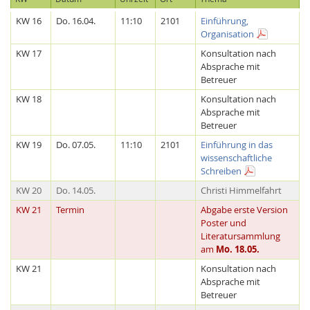
KW 16
Do. 16.04.
11:10
2101
Einführung,
Organisation
KW 17
Konsultation nach
Absprache mit
Betreuer
KW 18
Konsultation nach
Absprache mit
Betreuer
KW 19
Do. 07.05.
11:10
2101
Einführung in das
wissenschaftliche
Schreiben
Lab Dresden
KW 20
Do. 14.05.
Christi Himmelfahrt
KW 21
Termin
Abgabe erste Version
Poster und
Literatursammlung
am
Mo. 18.05.
KW 21
Konsultation nach
Absprache mit
Betreuer