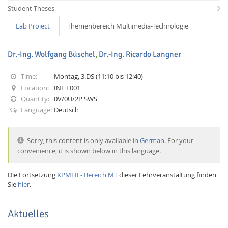
Student Theses
Lab Project
Themenbereich Multimedia-Technologie
Dr.-Ing. Wolfgang Büschel
,
Dr.-Ing. Ricardo Langner
Time:
Montag, 3.DS (11:10 bis 12:40)
Interactive Media
Location:
INF E001
Quantity:
0V/0Ü/2P SWS
Language:
Deutsch
Facebook
Youtube
RSS
Sorry, this content is only available in
German
. For your
convenience, it is shown below in this language.
Die Fortsetzung
KPMI II - Bereich MT
dieser Lehrveranstaltung finden
Sie
hier
.
Aktuelles