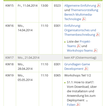
KW15
Fr., 11.04.2014
13:00
E023
Allgemeine Einführung
und
Themenvorstellung
Bereich Multimedia-
Technologie
KW16
Mo.,
11:10
E001
Einführung:
14.04.2014
Organisatorisches und
Themenbeschreibung
Liste der
Projekt-
Teams
und
Workshops-Teams
KW17
Mo., 21.04.2014
kein KP (Ostermontag)
Lab Dresden
KW18
Mo.,
11:10
E001
Grundlagen Game
28.04.2014
Development
KW19
Mo.,
11:10
E065
Workshops Teil 1/2
05.05.2014
S1.1: How to start?:
Vom Download, über
die Installation und
Anwendung bis zum
Deployment →
Folien