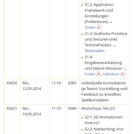
S1.2: Application
Framework und
Einstellungen
(Preferences) →
Folien
S1.3: Grafische Primitive
und Texturen (inkl.
TexturePacker) →
Materialien
Feeds
S1.4:
Eingabeverarbeitung
und Device-Sensoren →
Folien
,
Handout
KW20
Mo.,
11:10
E001
Individuelle Konsultation
12.05.2014
(je Team): Vorstellung und
Feedback zu erstellten
Spielkonzepten
KW21
Mo.,
11:10
E065
Workshops Teil 2/2
19.05.2014
S2.1: 2D Animationen:
How to?
S2.2: Networking: Von