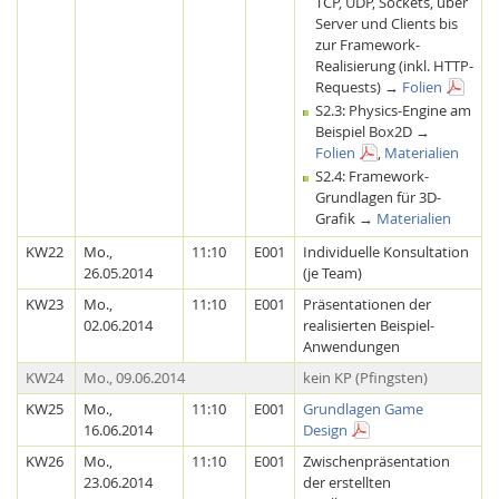
TCP, UDP, Sockets, über
Server und Clients bis
zur Framework-
Realisierung (inkl. HTTP-
Requests) →
Folien
S2.3: Physics-Engine am
Beispiel Box2D →
Folien
,
Materialien
S2.4: Framework-
Grundlagen für 3D-
Grafik →
Materialien
KW22
Mo.,
11:10
E001
Individuelle Konsultation
26.05.2014
(je Team)
KW23
Mo.,
11:10
E001
Präsentationen der
02.06.2014
realisierten Beispiel-
Anwendungen
KW24
Mo., 09.06.2014
kein KP (Pfingsten)
KW25
Mo.,
11:10
E001
Grundlagen Game
16.06.2014
Design
KW26
Mo.,
11:10
E001
Zwischenpräsentation
23.06.2014
der erstellten