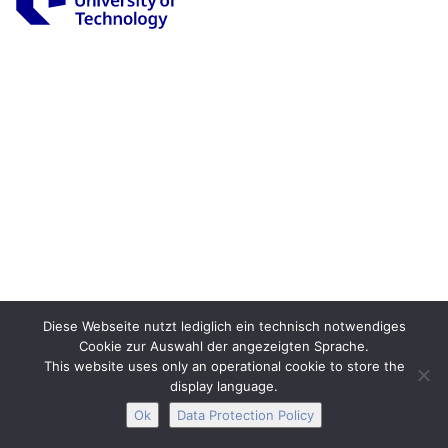
Legal Notice
Privacy
Accessibility
Interactive Media
Facebook
Youtube
RSS
Diese Webseite nutzt lediglich ein technisch notwendiges
Cookie zur Auswahl der angezeigten Sprache.
This website uses only an operational cookie to store the
display language.
Ok
Data Protection Policy