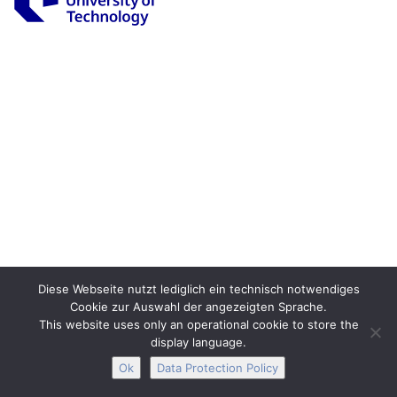
Legal Notice
Privacy
Accessibility
Interactive Media
Facebook
Youtube
RSS
Diese Webseite nutzt lediglich ein technisch notwendiges
Cookie zur Auswahl der angezeigten Sprache.
This website uses only an operational cookie to store the
display language.
Ok
Data Protection Policy