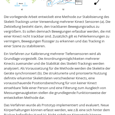
Die vorliegende Arbeit entwickelt eine Methode zur Stabilisierung des
Skelett-Trackings unter Verwendung mehrerer Kinect Sensoren (a). Die
Zielstellung besteht darin, den trackbaren Bewegungsradius zu
vergrößern. Es sollen demnach Bewegungen erfassbar werden, die mit
einer Kinect nicht trackbar sind. Zusätzlich gilt es Fehlerkennungen zu
verringern, Bewegungen flüssiger zu erkennen und das Tracking in
einer Szene zu stabilisieren.
Ein Verfahren zur Kalibrierung mehrerer Tiefensensoren wird als
Grundlage vorgestellt. Die Anordnungsmöglichkeiten mehrerer
Kinects zueinander und die Stabilität des Skelett-Trackings werden
analysiert. Als Voraussetzung für die Methode werden die Skelette der
Geräte synchronisiert (b). Die strukturierte und priorisierte Nutzung
definitiv erkannter Skelettdaten verschiedener Kinects, eine
vorausschauende Positionsberechnung für von keiner Kinect
einsehbare Teile einer Person und eine Filterung zum Ausgleich von
Messungenauigkeiten stellen die grundlegende Funktionsweise der
entwickelten Methode dar.
Das Verfahren wurde als Prototyp implementiert und evaluiert. Neue
Körperhaltungen können erfasst werden, wie z.B. eine sich hinter dem
Rücken befindliche Hand (c). Nicht sichtbare Körperteile können