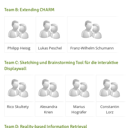
Team B: Extending CHARM
Philipp Heisig
Lukas Peschel
Franz-Wilhelm Schumann
Feeds
Team C: Sketching und Brainstorming Tool für die interaktive
Displaywall
Rico Skultety
Alexandra
Marius
Constantin
Krien
Hogräfer
Lorz
Team D: Reality-based Information Retrieval