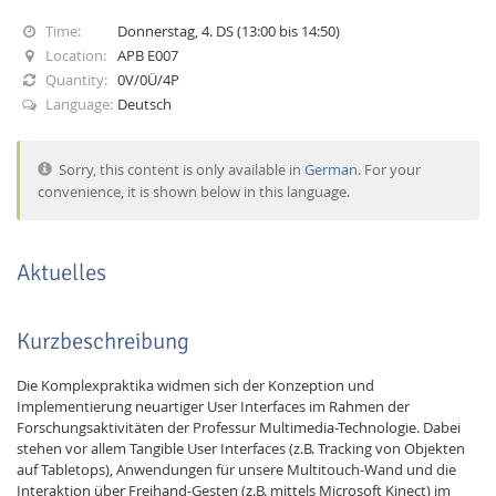
Time:
Donnerstag, 4. DS (13:00 bis 14:50)
Location:
APB E007
Quantity:
0V/0Ü/4P
Language:
Deutsch
Interactive Media
Sorry, this content is only available in
German
. For your
convenience, it is shown below in this language.
Facebook
Youtube
RSS
Aktuelles
Kurzbeschreibung
Die Komplexpraktika widmen sich der Konzeption und
Implementierung neuartiger User Interfaces im Rahmen der
Forschungsaktivitäten der Professur Multimedia-Technologie. Dabei
stehen vor allem Tangible User Interfaces (z.B. Tracking von Objekten
auf Tabletops), Anwendungen für unsere Multitouch-Wand und die
Interaktion über Freihand-Gesten (z.B. mittels Microsoft Kinect) im