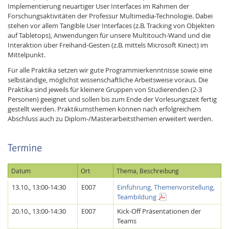
Implementierung neuartiger User Interfaces im Rahmen der
Forschungsaktivitäten der Professur Multimedia-Technologie. Dabei
stehen vor allem Tangible User Interfaces (z.B. Tracking von Objekten
auf Tabletops), Anwendungen für unsere Multitouch-Wand und die
Interaktion über Freihand-Gesten (z.B. mittels Microsoft Kinect) im
Mittelpunkt.
Für alle Praktika setzen wir gute Programmierkenntnisse sowie eine
selbständige, möglichst wissenschaftliche Arbeitsweise voraus. Die
Praktika sind jeweils für kleinere Gruppen von Studierenden (2-3
Personen) geeignet und sollen bis zum Ende der Vorlesungszeit fertig
gestellt werden. Praktikumsthemen können nach erfolgreichem
Abschluss auch zu Diplom-/Masterarbeitsthemen erweitert werden.
Termine
Datum
Ort
Thema, Beschreibung
13.10., 13:00-14:30
E007
Einführung, Themenvorstellung,
Teambildung
20.10., 13:00-14:30
E007
Kick-Off Präsentationen der
Teams