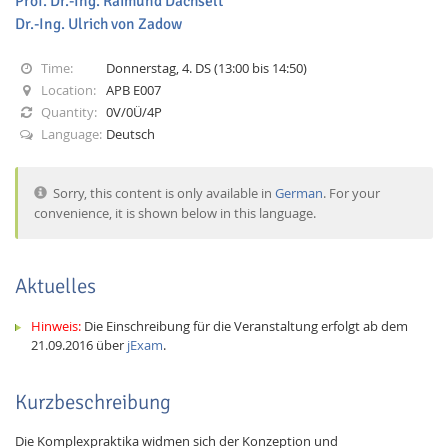
Prof. Dr.-Ing. Raimund Dachselt
Dr.-Ing. Ulrich von Zadow
Time:
Donnerstag, 4. DS (13:00 bis 14:50)
Location:
APB E007
Quantity:
0V/0Ü/4P
Language:
Deutsch
Interactive Media
Sorry, this content is only available in
German
. For your
convenience, it is shown below in this language.
Facebook
Youtube
RSS
Aktuelles
Hinweis:
Die Einschreibung für die Veranstaltung erfolgt ab dem
21.09.2016 über
jExam
.
Kurzbeschreibung
Die Komplexpraktika widmen sich der Konzeption und