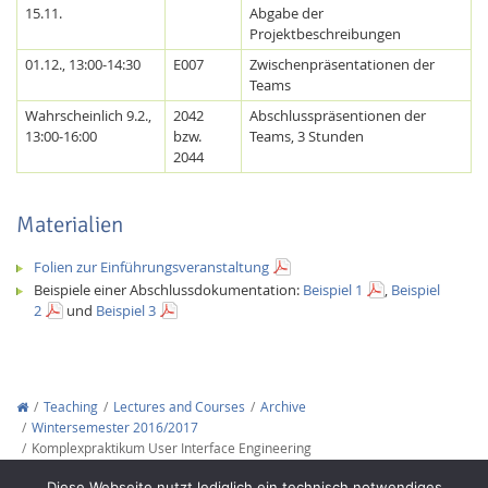
15.11.
Abgabe der
Projektbeschreibungen
01.12., 13:00-14:30
E007
Zwischenpräsentationen der
Teams
Wahrscheinlich 9.2.,
2042
Abschlusspräsentionen der
13:00-16:00
bzw.
Teams, 3 Stunden
2044
Materialien
Folien zur Einführungsveranstaltung
Lab Dresden
Beispiele einer Abschlussdokumentation:
Beispiel 1
,
Beispiel
2
und
Beispiel 3
Teaching
Lectures and Courses
Archive
Wintersemester 2016/2017
Komplexpraktikum User Interface Engineering
Copyright © 2012-2026
Interactive Media Lab Dresden
Diese Webseite nutzt lediglich ein technisch notwendiges