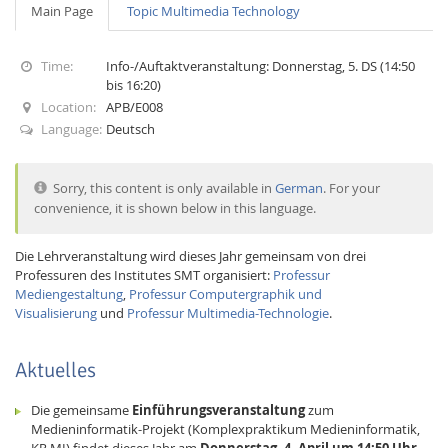
Main Page
Topic Multimedia Technology
Time:
Info-/Auftaktveranstaltung: Donnerstag, 5. DS (14:50
bis 16:20)
Location:
APB/E008
Language:
Deutsch
Interactive Media
Sorry, this content is only available in
German
. For your
convenience, it is shown below in this language.
Facebook
Youtube
RSS
Die Lehrveranstaltung wird dieses Jahr gemeinsam von drei
Professuren des Institutes SMT organisiert:
Professur
Mediengestaltung
,
Professur Computergraphik und
Visualisierung
und
Professur Multimedia-Technologie
.
Aktuelles
Die gemeinsame
Einführungsveranstaltung
zum
Medieninformatik-Projekt (Komplexpraktikum Medieninformatik,
KP MI) findet dieses Jahr am
Donnerstag, 4. April um 14:50 Uhr