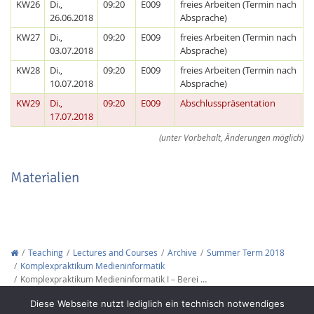
KW26
Di.,
09:20
E009
freies Arbeiten (Termin nach
26.06.2018
Absprache)
KW27
Di.,
09:20
E009
freies Arbeiten (Termin nach
03.07.2018
Absprache)
KW28
Di.,
09:20
E009
freies Arbeiten (Termin nach
10.07.2018
Absprache)
KW29
Di.,
09:20
E009
Abschlusspräsentation
17.07.2018
Feeds
(unter Vorbehalt, Änderungen möglich)
Materialien
Teaching
Lectures and Courses
Archive
Summer Term 2018
Komplexpraktikum Medieninformatik
Komplexpraktikum Medieninformatik I – Berei …
Copyright © 2012-2026
Interactive Media Lab Dresden
Diese Webseite nutzt lediglich ein technisch notwendiges