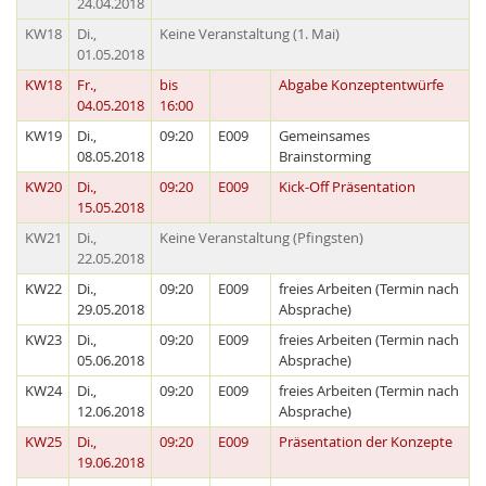
24.04.2018
KW18
Di.,
Keine Veranstaltung (1. Mai)
01.05.2018
KW18
Fr.,
bis
Abgabe Konzeptentwürfe
04.05.2018
16:00
KW19
Di.,
09:20
E009
Gemeinsames
08.05.2018
Brainstorming
KW20
Di.,
09:20
E009
Kick-Off Präsentation
15.05.2018
KW21
Di.,
Keine Veranstaltung (Pfingsten)
22.05.2018
Lab Dresden
KW22
Di.,
09:20
E009
freies Arbeiten (Termin nach
29.05.2018
Absprache)
KW23
Di.,
09:20
E009
freies Arbeiten (Termin nach
05.06.2018
Absprache)
KW24
Di.,
09:20
E009
freies Arbeiten (Termin nach
12.06.2018
Absprache)
KW25
Di.,
09:20
E009
Präsentation der Konzepte
19.06.2018