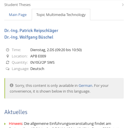
Student Theses
Main Page
Topic Multimedia Technology
Dr.-Ing. Patrick Reipschläger
Dr.-Ing. Wolfgang Büschel
Interactive Media
Time:
Dienstag, 2.DS (09:20 bis 10:50)
Location:
APB E009
Facebook
Youtube
RSS
Quantity:
0V/0Ü/2P SWS
Language:
Deutsch
Sorry, this content is only available in
German
. For your
convenience, it is shown below in this language.
Aktuelles
Hinweis
: Die allgemeine Einführungsveranstaltung findet am