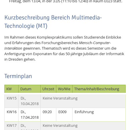
Freitag, dem 13.04, in der 3.DS (11:10 bis 12:40) in Raum E023 statt.
Kurzbeschreibung Bereich Multimedia-
Technologie (MT)
Im Rahmen dieses Komplexpraktikums sollen Studierende Einblicke
und Erfahrungen des Forschungsbereiches
Mensch-Computer-
Interaktion
gewinnen. Thematisch wird es dieses Semester um die
Anfertigung von Exponaten für das 50-jährige Jubiläum der Informatik
in Dresden gehen.
Terminplan
KW
Datum
Uhrzeit
Wo/Wie
Thema/Inhalt/Beschreibung
KW15
Di.,
Keine Veranstaltung
10.04.2018
KW16
Di.,
09:20
E009
Einführung
17.04.2018
KW17
Di.,
Keine Veranstaltung