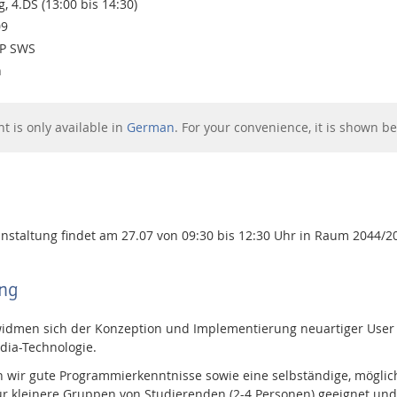
, 4.DS (13:00 bis 14:30)
09
4P SWS
h
nt is only available in
German
. For your convenience, it is shown be
nstaltung findet am 27.07 von 09:30 bis 12:30 Uhr in Raum 2044/20
ng
idmen sich der Konzeption und Implementierung neuartiger User 
dia-Technologie.
en wir gute Programmierkenntnisse sowie eine selbständige, möglic
für kleinere Gruppen von Studierenden (2-4 Personen) geeignet und