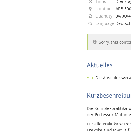
Time:
Dienstag
Location:
APB E0
Quantity:
0V/0Ü/
Language:
Deutsc
Interactive Media Lab
Sorry, this conte
Aktuelles
Die Abschlussvera
Kurzbeschreibu
Die Komplexpraktika w
der Professur Multime
Für alle Praktika setz
Praktika sind jeweils 