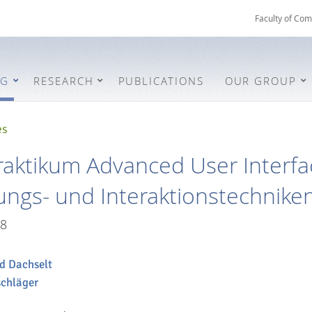
Faculty of Com
NG
RESEARCH
PUBLICATIONS
OUR GROUP
es
aktikum Advanced User Interfa
rungs- und Interaktionstechniken
8
nd Dachselt
schläger