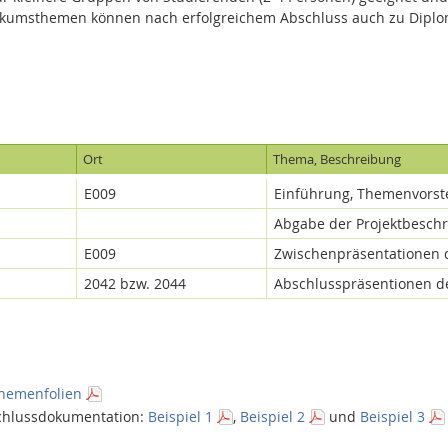
ktikumsthemen können nach erfolgreichem Abschluss auch zu Dipl
Ort
Thema, Beschreibung
E009
Einführung, Themenvorst
Abgabe der Projektbesch
E009
Zwischenpräsentationen 
2042 bzw. 2044
Abschlusspräsentionen d
hemenfolien
schlussdokumentation:
Beispiel 1
,
Beispiel 2
und
Beispiel 3