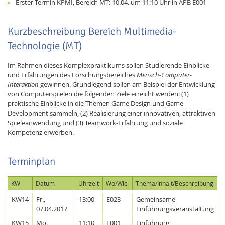
Erster Termin KPMI, Bereich MT: 10.04. um 11:10 Uhr in APB E001
Kurzbeschreibung Bereich Multimedia-
Technologie (MT)
Im Rahmen dieses Komplexpraktikums sollen Studierende Einblicke
und Erfahrungen des Forschungsbereiches
Mensch-Computer-
Interaktion
gewinnen. Grundlegend sollen am Beispiel der Entwicklung
von Computerspielen die folgenden Ziele erreicht werden: (1)
praktische Einblicke in die Themen Game Design und Game
Development sammeln, (2) Realisierung einer innovativen, attraktiven
Spieleanwendung und (3) Teamwork-Erfahrung und soziale
Kompetenz erwerben.
Terminplan
KW
Datum
Uhrzeit
Wo/Wie
Thema/Inhalt/Beschreibung
KW14
Fr.,
13:00
E023
Gemeinsame
07.04.2017
Einführungsveranstaltung
KW15
Mo.,
11:10
E001
Einführung