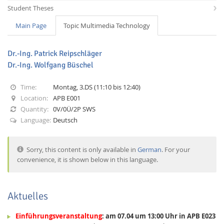
Student Theses
Main Page
Topic Multimedia Technology
Dr.-Ing. Patrick Reipschläger
Dr.-Ing. Wolfgang Büschel
Interactive Media
Time:
Montag, 3.DS (11:10 bis 12:40)
Location:
APB E001
Facebook
Youtube
RSS
Quantity:
0V/0Ü/2P SWS
Language:
Deutsch
Sorry, this content is only available in
German
. For your
convenience, it is shown below in this language.
Aktuelles
Einführungsveranstaltung
: am 07.04 um 13:00 Uhr in APB E023