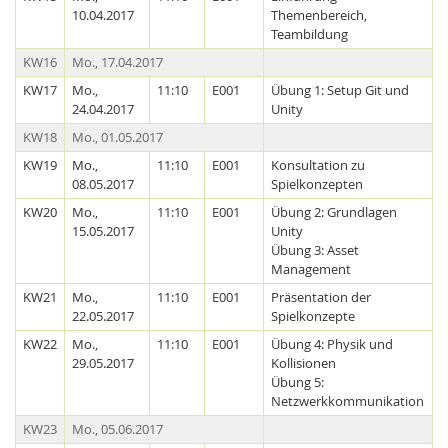
10.04.2017
Themenbereich,
Teambildung
KW16
Mo., 17.04.2017
KW17
Mo.,
11:10
E001
Übung 1: Setup Git und
24.04.2017
Unity
KW18
Mo., 01.05.2017
KW19
Mo.,
11:10
E001
Konsultation zu
08.05.2017
Spielkonzepten
KW20
Mo.,
11:10
E001
Übung 2: Grundlagen
15.05.2017
Unity
Übung 3: Asset
Lab Dresden
Management
KW21
Mo.,
11:10
E001
Präsentation der
22.05.2017
Spielkonzepte
KW22
Mo.,
11:10
E001
Übung 4: Physik und
29.05.2017
Kollisionen
Übung 5:
Netzwerkkommunikation
KW23
Mo., 05.06.2017