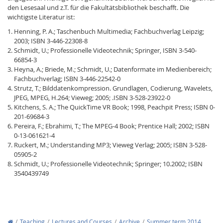
den Lesesaal und z.T. für die Fakultätsbibliothek beschafft. Die
wichtigste Literatur ist:
Henning, P. A.; Taschenbuch Multimedia; Fachbuchverlag Leipzig;
2003; ISBN 3-446-22308-8
Schmidt, U.; Professionelle Videotechnik; Springer, ISBN 3-540-
66854-3
Heyna, A.; Briede, M.; Schmidt, U.; Datenformate im Medienbereich;
Fachbuchverlag; ISBN 3-446-22542-0
Strutz, T.; Bilddatenkompression. Grundlagen, Codierung, Wavelets,
JPEG, MPEG, H.264; Vieweg; 2005; .ISBN 3-528-23922-0
Kitchens, S. A.; The QuickTime VR Book; 1998, Peachpit Press; ISBN 0-
201-69684-3
Pereira, F.; Ebrahimi, T.; The MPEG-4 Book; Prentice Hall; 2002; ISBN
0-13-061621-4
Ruckert, M.; Understanding MP3; Vieweg Verlag; 2005; ISBN 3-528-
05905-2
Schmidt, U.; Professionelle Videotechnik; Springer; 10.2002; ISBN
3540439749
Teaching
Lectures and Courses
Archive
Summer term 2014