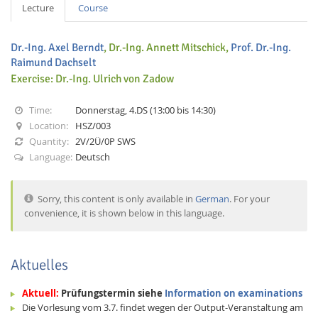
Lecture
Course
Dr.-Ing. Axel Berndt
, Dr.-Ing. Annett Mitschick,
Prof. Dr.-Ing.
Raimund Dachselt
Exercise: Dr.-Ing. Ulrich von Zadow
Interactive Media
Time:
Donnerstag, 4.DS (13:00 bis 14:30)
Location:
HSZ/003
Quantity:
2V/2Ü/0P SWS
Facebook
Youtube
RSS
Language:
Deutsch
Sorry, this content is only available in
German
. For your
convenience, it is shown below in this language.
Aktuelles
Aktuell:
Prüfungstermin siehe
Information on examinations
Die Vorlesung vom 3.7. findet wegen der Output-Veranstaltung am