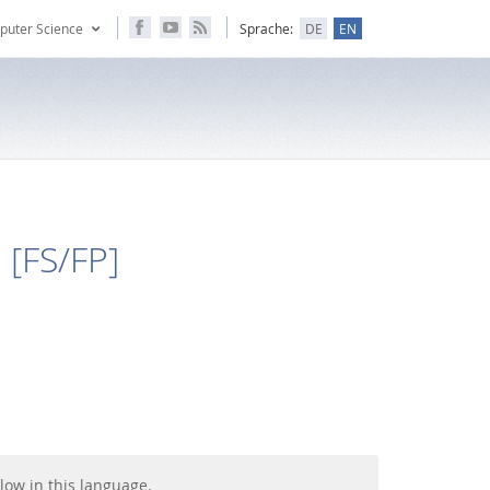
puter Science
Sprache:
DE
EN
[FS/FP]
low in this language.