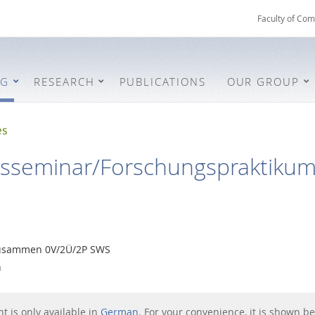
Faculty of Com
NG
RESEARCH
PUBLICATIONS
OUR GROUP
es
sseminar/Forschungspraktikum 
zusammen 0V/2Ü/2P SWS
h
nt is only available in
German
. For your convenience, it is shown be