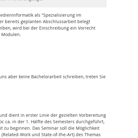
edieninformatik als “Spezialisierung im
er bereits geplanten Abschlussarbeit belegt
iben, wird bei der Einschreibung ein Vorrecht
n Modulen.
uns aber keine Bachelorarbeit schreiben, treten Sie
Facebook
Youtube
RSS
d dient in erster Linie der gezielten Vorbereitung
c ca. in der 1. Hälfte des Semesters durchgeführt,
t zu beginnen. Das Seminar soll die Möglichkeit
k (Related-Work und State-of-the-Art) des Themas