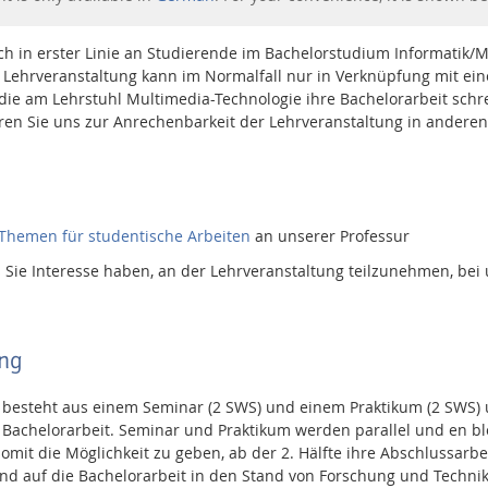
ch in erster Linie an Studierende im Bachelorstudium Informatik/M
 Lehrveranstaltung kann im Normalfall nur in Verknüpfung mit ein
die am Lehrstuhl Multimedia-Technologie ihre Bachelorarbeit schre
ren Sie uns zur Anrechenbarkeit der Lehrveranstaltung in andere
Themen für studentische Arbeiten
an unserer Professur
s Sie Interesse haben, an der Lehrveranstaltung teilzunehmen, bei 
ng
 besteht aus einem Seminar (2 SWS) und einem Praktikum (2 SWS) un
 Bachelorarbeit. Seminar und Praktikum werden parallel und en blo
mit die Möglichkeit zu geben, ab der 2. Hälfte ihre Abschlussarbei
tend auf die Bachelorarbeit in den Stand von Forschung und Techni