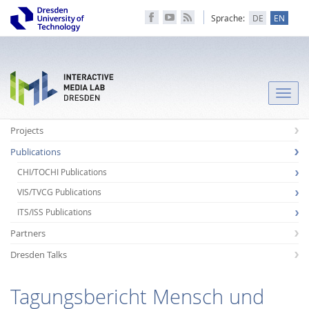
Sprache:
DE
EN
Toggle
naviga
Projects
Publications
CHI/TOCHI Publications
VIS/TVCG Publications
ITS/ISS Publications
Partners
Dresden Talks
Tagungsbericht Mensch und