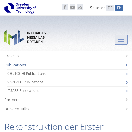
Sprache:
DE
EN
Toggle
naviga
Projects
Publications
CHI/TOCHI Publications
VIS/TVCG Publications
ITS/ISS Publications
Partners
Dresden Talks
Rekonstruktion der Ersten