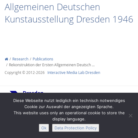
Allgemeinen Deutschen
Kunstausstellung Dresden 1946
Interactive Media
Research
Publications
Rekonstruktion der Ersten Allgemeinen Deutsch …
Facebook
Youtube
RSS
Copyright © 2012-2026
Interactive Media Lab Dresden
Diese Webseite nutzt lediglich ein technisch notwendiges
Cookie zur Auswahl der angezeigten Sprache.
This website uses only an operational cookie to store the
display language.
Legal Notice
Privacy
Accessibility
Ok
Data Protection Policy