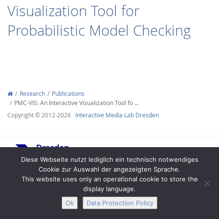
Visualization Tool for
Probabilistic Model Checking
Interactive Media
Research
Publications
PMC-VIS: An Interactive Visualization Tool fo …
Facebook
Youtube
RSS
Copyright © 2012-2026
Interactive Media Lab Dresden
Diese Webseite nutzt lediglich ein technisch notwendiges
Cookie zur Auswahl der angezeigten Sprache.
This website uses only an operational cookie to store the
display language.
Legal Notice
Privacy
Accessibility
Ok
Data Protection Policy