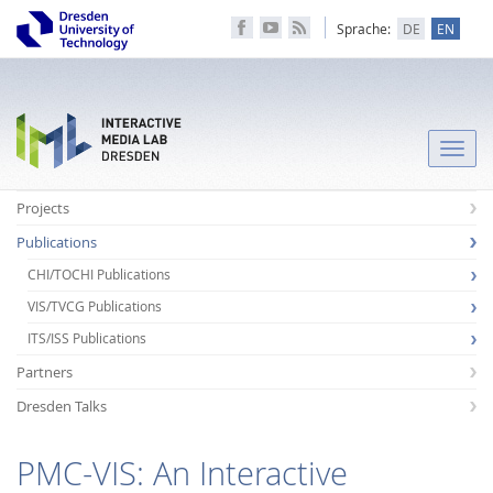
Sprache:
DE
EN
Toggle
naviga
Projects
Publications
CHI/TOCHI Publications
VIS/TVCG Publications
ITS/ISS Publications
Partners
Dresden Talks
PMC-VIS: An Interactive