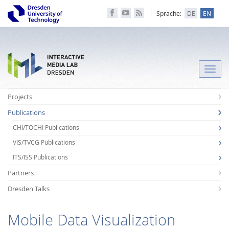
Sprache:
DE
EN
Toggle
naviga
Projects
Publications
CHI/TOCHI Publications
VIS/TVCG Publications
ITS/ISS Publications
Partners
Dresden Talks
Mobile Data Visualization