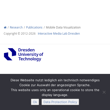
Research
Publications
Mobile Data Visualization
Copyright © 2012-2026
Interactive Media Lab Dresden
Interactive Media
Facebook
Youtube
RSS
Legal Notice
Privacy
Accessibility
Diese Webseite nutzt lediglich ein technisch notwendiges
Cookie zur Auswahl der angezeigten Sprache.
This website uses only an operational cookie to store the
display language.
Ok
Data Protection Policy