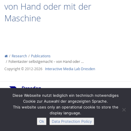
von Hand oder mit der
Maschine
Interactive Media
Research
Publications
Folientaster selbstgemacht – von Hand oder …
Facebook
Youtube
RSS
Copyright © 2012-2026
Interactive Media Lab Dresden
Diese Webseite nutzt lediglich ein technisch notwendiges
Cookie zur Auswahl der angezeigten Sprache.
This website uses only an operational cookie to store the
display language.
Legal Notice
Privacy
Accessibility
Ok
Data Protection Policy