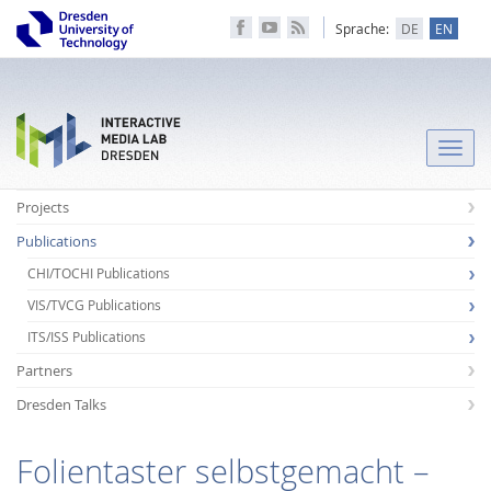
Sprache:
DE
EN
Toggle
naviga
Projects
Publications
CHI/TOCHI Publications
VIS/TVCG Publications
ITS/ISS Publications
Partners
Dresden Talks
Folientaster selbstgemacht –