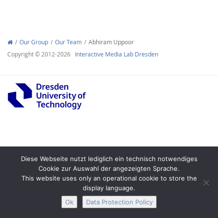
Our Group
Our Team
Abhiram Uppoor
Copyright © 2012-2026
Interactive Media Lab Dresden
Interactive Media
Facebook
Youtube
RSS
Legal Notice
Privacy
Accessibility
Diese Webseite nutzt lediglich ein technisch notwendiges
Cookie zur Auswahl der angezeigten Sprache.
This website uses only an operational cookie to store the
display language.
Ok
Data Protection Policy