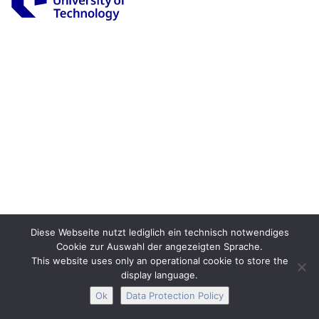
Legal Notice
Privacy
Accessibility
Interactive Media
Facebook
Youtube
RSS
Diese Webseite nutzt lediglich ein technisch notwendiges
Cookie zur Auswahl der angezeigten Sprache.
This website uses only an operational cookie to store the
display language.
Ok
Data Protection Policy