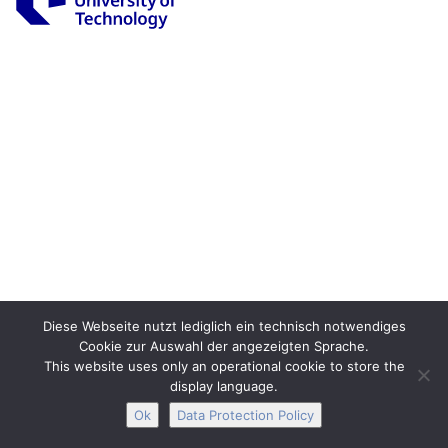
Legal Notice
Privacy
Accessibility
Interactive Media
Facebook
Youtube
RSS
Diese Webseite nutzt lediglich ein technisch notwendiges
Cookie zur Auswahl der angezeigten Sprache.
This website uses only an operational cookie to store the
display language.
Ok
Data Protection Policy