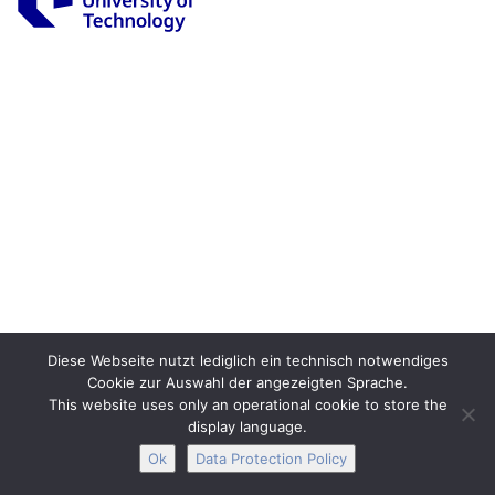
Legal Notice
Privacy
Accessibility
Interactive Media
Facebook
Youtube
RSS
Diese Webseite nutzt lediglich ein technisch notwendiges
Cookie zur Auswahl der angezeigten Sprache.
This website uses only an operational cookie to store the
display language.
Ok
Data Protection Policy