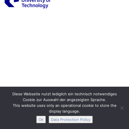
Legal Notice
Privacy
Accessibility
Interactive Media
Facebook
Youtube
RSS
Diese Webseite nutzt lediglich ein technisch notwendiges
Cookie zur Auswahl der angezeigten Sprache.
This website uses only an operational cookie to store the
display language.
Ok
Data Protection Policy