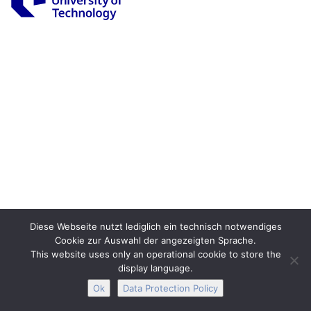
Legal Notice
Privacy
Accessibility
Interactive Media
Facebook
Youtube
RSS
Diese Webseite nutzt lediglich ein technisch notwendiges
Cookie zur Auswahl der angezeigten Sprache.
This website uses only an operational cookie to store the
display language.
Ok
Data Protection Policy