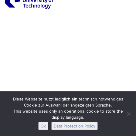
Legal Notice
Privacy
Accessibility
Interactive Media
Facebook
Youtube
RSS
Diese Webseite nutzt lediglich ein technisch notwendiges
Cookie zur Auswahl der angezeigten Sprache.
This website uses only an operational cookie to store the
display language.
Ok
Data Protection Policy