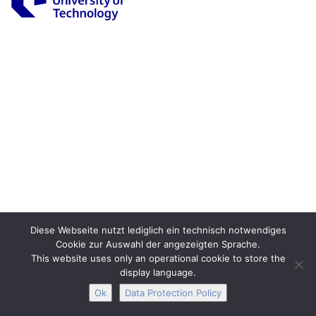
Legal Notice
Privacy
Accessibility
Interactive Media
Facebook
Youtube
RSS
Diese Webseite nutzt lediglich ein technisch notwendiges
Cookie zur Auswahl der angezeigten Sprache.
This website uses only an operational cookie to store the
display language.
Ok
Data Protection Policy