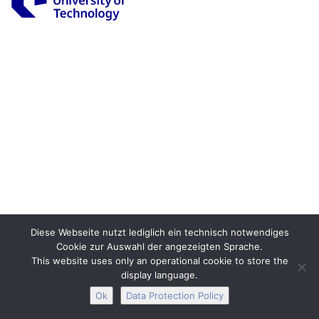
Legal Notice
Privacy
Accessibility
Interactive Media
Facebook
Youtube
RSS
Diese Webseite nutzt lediglich ein technisch notwendiges
Cookie zur Auswahl der angezeigten Sprache.
This website uses only an operational cookie to store the
display language.
Ok
Data Protection Policy