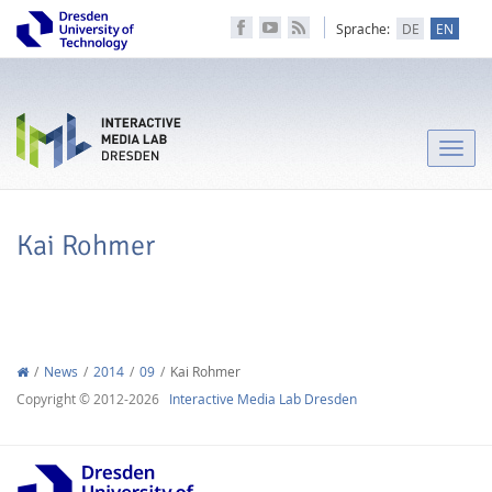
Sprache:
DE
EN
Toggle
naviga
Kai Rohmer
News
2014
09
Kai Rohmer
Copyright © 2012-2026
Interactive Media Lab Dresden