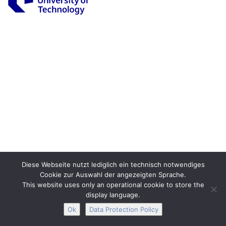
Legal Notice
Privacy
Accessibility
Interactive Media
Facebook
Youtube
RSS
Diese Webseite nutzt lediglich ein technisch notwendiges
Cookie zur Auswahl der angezeigten Sprache.
This website uses only an operational cookie to store the
display language.
Ok
Data Protection Policy