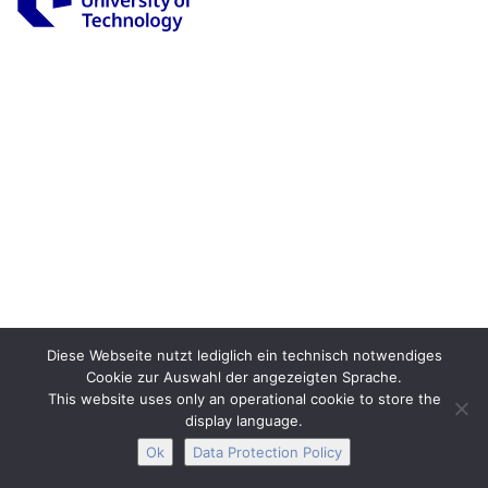
Legal Notice
Privacy
Accessibility
Interactive Media
Facebook
Youtube
RSS
Diese Webseite nutzt lediglich ein technisch notwendiges
Cookie zur Auswahl der angezeigten Sprache.
This website uses only an operational cookie to store the
display language.
Ok
Data Protection Policy