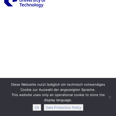
Legal Notice
Privacy
Accessibility
Interactive Media
Facebook
Youtube
RSS
Diese Webseite nutzt lediglich ein technisch notwendiges
Cookie zur Auswahl der angezeigten Sprache.
This website uses only an operational cookie to store the
display language.
Ok
Data Protection Policy