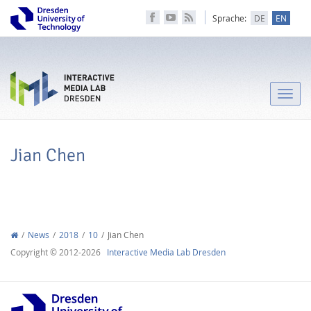
Sprache:
DE
EN
Toggle
naviga
Jian Chen
News
2018
10
Jian Chen
Copyright © 2012-2026
Interactive Media Lab Dresden