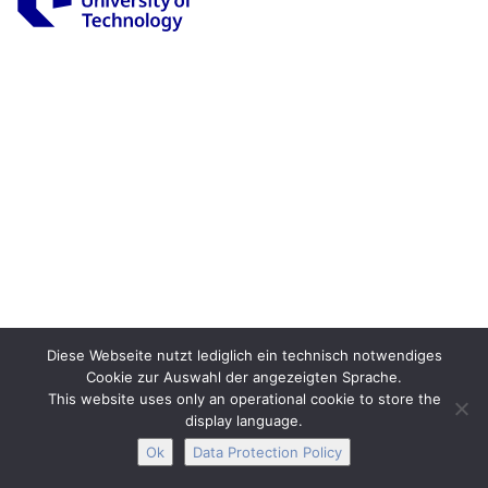
Legal Notice
Privacy
Accessibility
Interactive Media
Facebook
Youtube
RSS
Diese Webseite nutzt lediglich ein technisch notwendiges
Cookie zur Auswahl der angezeigten Sprache.
This website uses only an operational cookie to store the
display language.
Ok
Data Protection Policy