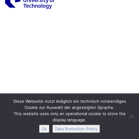
Legal Notice
Privacy
Accessibility
Interactive Media
Facebook
Youtube
RSS
Diese Webseite nutzt lediglich ein technisch notwendiges
Cookie zur Auswahl der angezeigten Sprache.
This website uses only an operational cookie to store the
display language.
Ok
Data Protection Policy