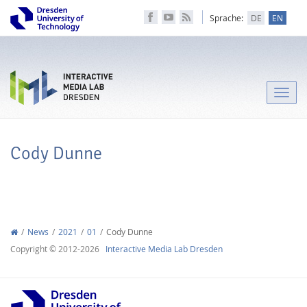
Sprache:
DE
EN
Toggle
naviga
Cody Dunne
News
2021
01
Cody Dunne
Copyright © 2012-2026
Interactive Media Lab Dresden