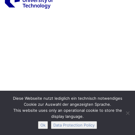
Legal Notice
Privacy
Accessibility
Interactive Media
Facebook
Youtube
RSS
Diese Webseite nutzt lediglich ein technisch notwendiges
Cookie zur Auswahl der angezeigten Sprache.
This website uses only an operational cookie to store the
display language.
Ok
Data Protection Policy