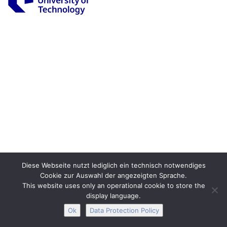
Legal Notice
Privacy
Accessibility
Interactive Media
Facebook
Youtube
RSS
Diese Webseite nutzt lediglich ein technisch notwendiges
Cookie zur Auswahl der angezeigten Sprache.
This website uses only an operational cookie to store the
display language.
Ok
Data Protection Policy